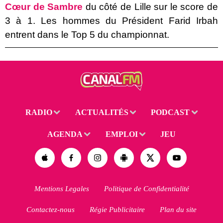
Cœur de Sambre
du côté de Lille sur le score de
3 à 1. Les hommes du Président Farid Irbah
entrent dans le Top 5 du championnat.
RADIO
ACTUALITÉS
PODCAST
AGENDA
EMPLOI
JEU
Mentions Legales
Politique de Confidentialité
Contactez-nous
Régie Publicitaire
Plan du site