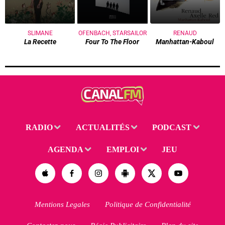
SLIMANE
OFENBACH, STARSAILOR
RENAUD
La Recette
Four To The Floor
Manhattan-Kaboul
RADIO
ACTUALITÉS
PODCAST
AGENDA
EMPLOI
JEU
Mentions Legales
Politique de Confidentialité