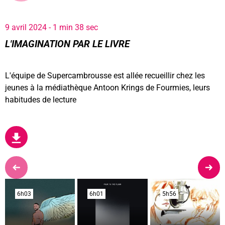
9 avril 2024 - 1 min 38 sec
L'IMAGINATION PAR LE LIVRE
L'équipe de Supercambrousse est allée recueillir chez les
jeunes à la médiathèque Antoon Krings de Fourmies, leurs
habitudes de lecture
6h03
6h03
6h01
6h01
5h56
5h56